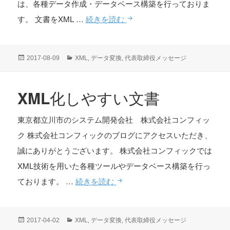
は、各種データ作成・データベース構築を行っておりま
画
す。 文書をXML …
続きを読む
像
の
投
カ
2017-08-09
XML
,
データ変換
,
代表取締役メッセージ
XML
稿
テ
日:
ゴ
化
リ
XML化しやすい文書
ー
東京都立川市のシステム開発会社 株式会社コンフィッ
ク 株式会社コンフィックのブログにアクセスいただき、
誠にありがとうございます。 株式会社コンフィックでは
XML技術を用いた各種ツールやデータベース構築を行っ
XML
ております。 …
続きを読む
化
し
投
カ
2017-04-02
XML
,
データ変換
,
代表取締役メッセージ
や
稿
テ