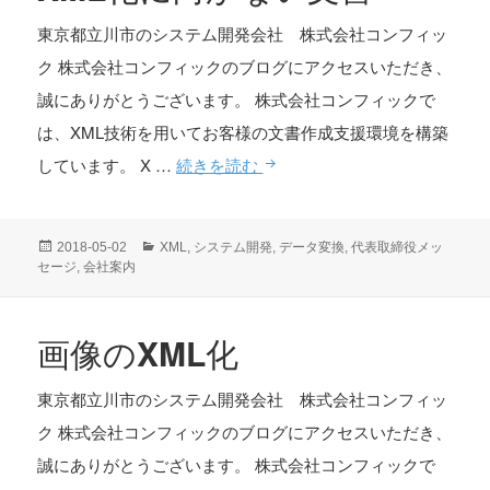
ア
東京都立川市のシステム開発会社 株式会社コンフィッ
デ
ク 株式会社コンフィックのブログにアクセスいただき、
ー
誠にありがとうございます。 株式会社コンフィックで
タ
は、XML技術を用いてお客様の文書作成支援環境を構築
の
XML
しています。 X …
続きを読む
XML
化
化
に
投
カ
2018-05-02
XML
,
システム開発
,
データ変換
,
代表取締役メッ
向
稿
テ
セージ
,
会社案内
日:
ゴ
か
リ
な
ー
画像のXML化
い
文
東京都立川市のシステム開発会社 株式会社コンフィッ
書
ク 株式会社コンフィックのブログにアクセスいただき、
誠にありがとうございます。 株式会社コンフィックで