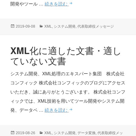
契
開発やツール …
続きを読む
約
書
投
カ
2019-09-08
XML
,
システム開発
,
代表取締役メッセージ
の
稿
テ
日:
ゴ
XML
リ
XML化に適した文書・適し
化
ー
ていない文書
システム開発、XML処理のエキスパート集団 株式会社
コンフィック 株式会社コンフィックのブログにアクセス
いただき、誠にありがとうございます。 株式会社コンフ
ィックでは、XML技術を用いてツール開発やシステム開
XML
発、データベ …
続きを読む
化
に
投
カ
2019-08-26
XML
,
システム開発
,
データ変換
,
代表取締役メッ