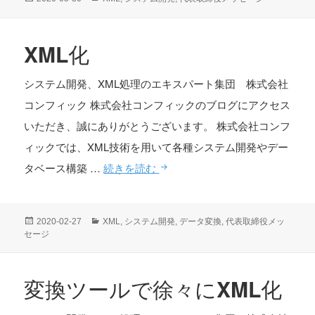
適
稿
テ
日:
ゴ
し
リ
XML化
た
ー
文
システム開発、XML処理のエキスパート集団 株式会社
書・
コンフィック 株式会社コンフィックのブログにアクセス
適
いただき、誠にありがとうございます。 株式会社コンフ
さ
ィックでは、XML技術を用いて各種システム開発やデー
な
XML
タベース構築 …
続きを読む
い
化
文
書
投
カ
2020-02-27
XML
,
システム開発
,
データ変換
,
代表取締役メッ
稿
テ
セージ
日:
ゴ
リ
ー
変換ツールで徐々にXML化