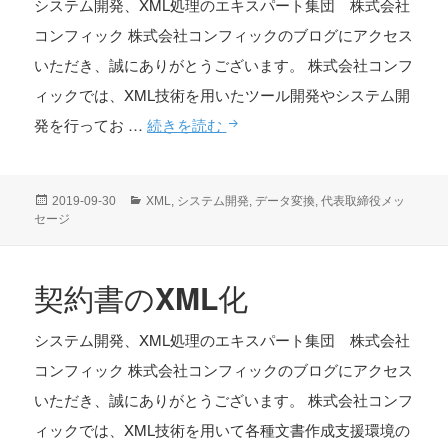
システム開発、XML処理のエキスパート集団 株式会社
コンフィック 株式会社コンフィックのブログにアクセス
いただき、誠にありがとうございます。 株式会社コンフ
ィックでは、XML技術を用いたツール開発やシステム開
変
発を行ってお …
続きを読む
換
ツ
投
カ
2019-09-30
XML
,
システム開発
,
データ変換
,
代表取締役メッ
ー
稿
テ
セージ
日:
ゴ
ル
リ
で
ー
契約書のXML化
徐々
に
システム開発、XML処理のエキスパート集団 株式会社
XML
コンフィック 株式会社コンフィックのブログにアクセス
化
いただき、誠にありがとうございます。 株式会社コンフ
ィックでは、XML技術を用いて各種文書作成支援環境の