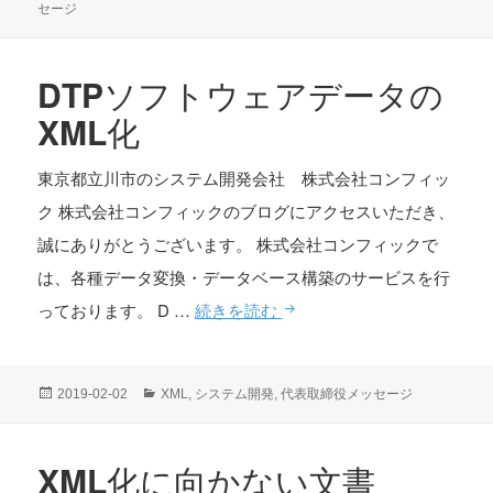
適
稿
テ
セージ
日:
ゴ
し
リ
た
ー
DTPソフトウェアデータの
文
XML化
書・
適
東京都立川市のシステム開発会社 株式会社コンフィッ
し
ク 株式会社コンフィックのブログにアクセスいただき、
て
誠にありがとうございます。 株式会社コンフィックで
い
は、各種データ変換・データベース構築のサービスを行
な
DTP
っております。 D …
続きを読む
い
ソ
文
フ
投
カ
2019-02-02
XML
,
システム開発
,
代表取締役メッセージ
書
ト
稿
テ
日:
ゴ
ウ
リ
XML化に向かない文書
ェ
ー