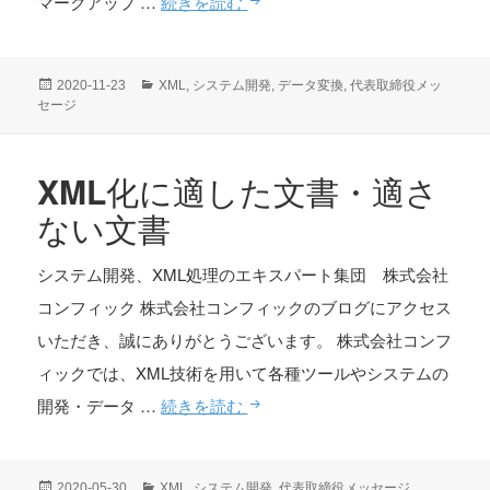
ワ
マークアップ …
続きを読む
ー
プ
投
カ
2020-11-23
XML
,
システム開発
,
データ変換
,
代表取締役メッ
ロ
稿
テ
セージ
日:
ゴ
文
リ
書
ー
XML化に適した文書・適さ
を
ない文書
XML
化
システム開発、XML処理のエキスパート集団 株式会社
し
コンフィック 株式会社コンフィックのブログにアクセス
ま
いただき、誠にありがとうございます。 株式会社コンフ
せ
ィックでは、XML技術を用いて各種ツールやシステムの
ん
XML
開発・データ …
続きを読む
か
化
に
投
カ
2020-05-30
XML
,
システム開発
,
代表取締役メッセージ